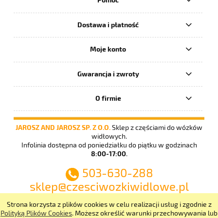
Dostawa i płatność
Moje konto
Gwarancja i zwroty
O firmie
JAROSZ AND JAROSZ SP. Z O.O.
Sklep z częściami do wózków
widłowych.
Infolinia dostępna od poniedziałku do piątku w godzinach
8:00-17:00
.
503-630-288
sklep@czesciwozkiwidlowe.pl
Strona korzysta z plików cookies w celu realizacji usług i zgodnie z
pokaż pełną wersję strony
Polityką Plików Cookies
. Możesz określić warunki przechowywania lub